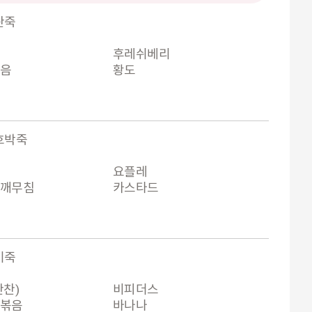
란죽
후레쉬베리
볶음
황도
호박죽
요플레
참깨무침
카스타드
미죽
찬)
비피더스
섯볶음
바나나