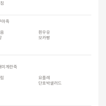
무침
구마죽
볶음
흰우유
장
모카빵
래미계란죽
조림
요플레
단호박샐러드