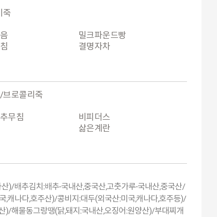
미죽
볶음
밀크파운드빵
무침
결명자차
/브로콜리죽
상추무침
비피더스
삶은계란
시아산)/배추김치:배추-국내산,중국산,고춧가루-국내산,중국산/
국,캐나다,호주산)/콩비지:대두(외국산:미국,캐나다,호주등)/
산)/해물동그랑땡(닭,돼지:국내산,오징어:원양산)/부대찌개