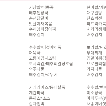
기장밥/땅콩죽
현미밥/계
배추된장국
대구알탕
춘천닭갈비
단호박전
맛살야채볶음
파프리카
수제양파장아찌
치커리생채
배추김치
배추김치
수수밥/버섯야채죽
보리밥/단
어묵국
부대찌개
고등어김치조림
김말이튀김
도시락김/메추리알장조림
브로콜리
숙주나물
가지나물
배추김치/깍두기
배추김치
카레라이스/동태살죽
수수밥/백
계란파국
미소장국
돈까스*소스
마파두부(반
감자범벅
새송이버