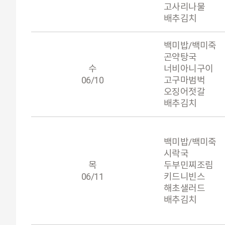
고사리나물
배추김치
백미밥/백미죽
곤약탕국
수
너비아니구이
06/10
고구마범벅
오징어젓갈
배추김치
백미밥/백미죽
시락국
목
두부민찌조림
06/11
키드니빈스
해초샐러드
배추김치