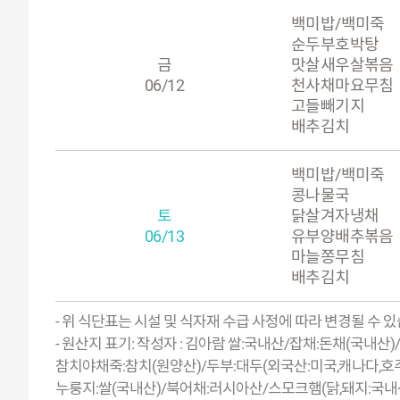
백미밥/백미죽
순두부호박탕
금
맛살새우살볶음
06/12
천사채마요무침
고들빼기지
배추김치
백미밥/백미죽
콩나물국
토
닭살겨자냉채
06/13
유부양배추볶음
마늘쫑무침
배추김치
- 위 식단표는 시설 및 식자재 수급 사정에 따라 변경될 수 있
- 원산지 표기: 작성자 : 김아람 쌀:국내산/잡채:돈채(국
참치야채죽:참치(원양산)/두부:대두(외국산:미국,캐나다,호주
누룽지:쌀(국내산)/북어채:러시아산/스모크햄(닭,돼지:국내