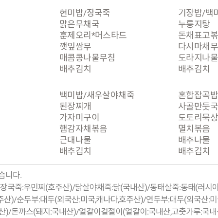
현미밥/장국죽
기장밥/백
맑은무채국
누룽지탕
훈제오리*머스타드
돈채표고
깻잎쌈무
다시마채
매콤콩나물무침
도라지나물
배추김치
배추김치
백미밥/새우살야채죽
혼합잡곡밥
된장찌개
사골만둣국
가자미구이
도토리묵
햄감자채볶음
멸치볶음
근대나물
배추나물
배추김치
배추김치
습니다.
내산)/장국죽:우민찌(호주산)/닭살야채죽:닭(국내산)/동태살죽:동태(러
산)/순두부:대두(외국산:미국,캐나다,호주산)/연두부:대두(외국산:미
산)/돈까스(돼지:국내산)/얼갈이겉절이(얼갈이:국내산,고춧가루:국내