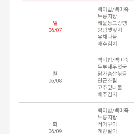
백미밥/백미죽
누룽지탕
일
해물동그랑땡
06/07
양념깻잎지
유채나물
배추김치
백미밥/백미죽
두부새우젓국
월
닭가슴살볶음
06/08
연근조림
고추잎나물
배추김치
백미밥/백미죽
누룽지탕
화
적어구이
06/09
계란말이