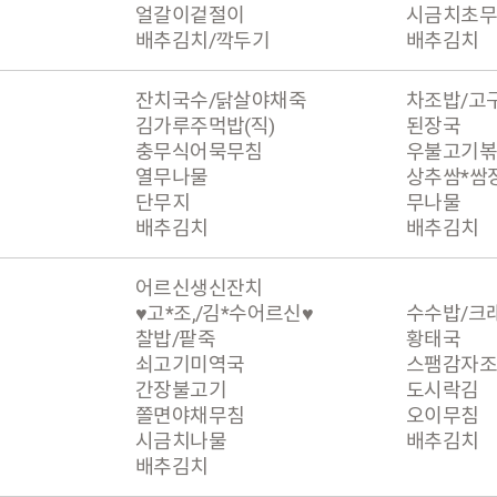
얼갈이겉절이
시금치초
배추김치/깍두기
배추김치
잔치국수/닭살야채죽
차조밥/고
김가루주먹밥(직)
된장국
충무식어묵무침
우불고기
열무나물
상추쌈*쌈
단무지
무나물
배추김치
배추김치
어르신생신잔치
♥고*조,/김*수어르신♥
수수밥/크
찰밥/팥죽
황태국
쇠고기미역국
스팸감자
간장불고기
도시락김
쫄면야채무침
오이무침
시금치나물
배추김치
배추김치