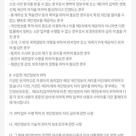
으로 사전 동의를 받을 수 없는 경우로서 명백히 정보주체 또는 제3자의 급박한 생명,
신체, 재산의 이익을 위하여 필요하다고 인정되는 경우
- 통계작성 및 학술연구 등의 목적을 위하여 필요한 경우로서 특정 개인을 알아볼 수
없는 형태로 개인정보를 제공하는 경우
- 개인정보를 목적 외의 용도로 이용하거나 이를 제3자에게 제공하지 아니하면 다른
법률에서 정하는 소관 업무를 수행할 수 없는 경우로서 보호위원회의 심의·의결을 거
친 경우
- 조약, 그 밖의 국제협정의 이행을 위하여 외국정부 또는 국제기구에 제공하기 위하
여 필요한 경우
- 범죄의 수사와 공소의 제기 및 유지를 위하여 필요한 경우
- 법원의 재판업무 수행을 위하여 필요한 경우
- 형(刑) 및 감호, 보호처분의 집행을 위하여 필요한 경우
8. 수집한 개인정보의 위탁
기관은 원칙적으로 이용자의 동의없이 해당 개인정보의 처리를 타인에게 위탁하지
않습니다. 다만, 기관은 제3자에게 개인정보의 처리 업무를 위탁하는 경우에는 「개
인정보보호법」제26조(업무위탁에 따른 개인정보의 처리 제한)에 따라 위탁하며 다
음 각 호의 내용이 포함된 문서에 의하며 위탁 업무의 내용과 수탁자를 기관 홈페이지
에 게시합니다.
가. 위탁업무 수행 목적 외 개인정보의 처리 금지에 관한 사항
나. 개인정보의 기술적·관리적 보호조치에 관한 사항
다. 그 밖에 개인정보의 안전한 관리를 위하여 다음과 같이 대통령령으로 정한 사항