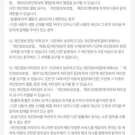
법」 제35조(개인정보의 열람)에 따라 열람을 요구할 수 있습니다.
다만 개인정보 열람 요구는 「개인정보보호법」 제35조제5항에 의하여 다음과 같이
제한될 수 있습니다.
- 법률에 따라 열람이 금지되거나 제한되는 경우
- 다른 사람의 생명·신체를 해할 우려가 있거나 다른 사람의 재산과 그 밖의 이익을 부
당하게 침해할 우려가 있는 경우
나. 개인정보 정정·삭제 요구 : 기관에서 보유하고 있는 개인정보파일에 대해서는
「개인정보보호법」 제36조(개인정보의 정정·삭제)에 따라 기관에 개인정보의 정정
·삭제를 요구할 수 있습니다. 다만, 다른 법령에서 그 개인정보가 수집 대상으로 명시
되어 있는 경우에는 그 삭제를 요구할 수 없습니다.
다. 개인정보 처리정지 요구 : 기관에서 보유하고 있는 개인정보파일에 대해서는 「개
인정보보호법」 제37조(개인정보의 처리정지 등)에 따라 기관에 개인정보의 처리정
지를 요구할 수 있습니다. 또한 만 14세 미만 아동의 법정대리인은 기관에 그 아동의
개인정보의 열람, 정정·삭제, 처리정지 요구를 할 수 있습니다.
다만, 개인정보 처리정지 요구시 「개인정보보호법」 제37조제2항에 의하여 처리정
지 요구가 거절될 수 있습니다.
- 법률에 특별한 규정이 있거나 법령상 의무를 준수하기 위하여 불가피한 경우
- 다른 사람의 생명·신체를 해할 우려가 있거나 다른 사람의 재산과 그 밖의 이익을 부
당하게 침해할 우려가 있는 경우
- 공공기관이 개인정보를 처리하지 아니하면 다른 법률에서 정하는 소관 업무를 수행
할 수 없는 경우
- 개인정보를 처리하지 아니하면 정보주체와 약정한 서비스를 제공하지 못하는 등 계
약의 이행이 곤란한 경우로서 정보주체가 그 계약의 해지 의사를 명확하게 밝히지 아